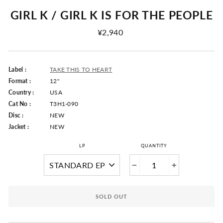
GIRL K / GIRL K IS FOR THE PEOPLE
Regular
¥2,940
Price
Label :
TAKE THIS TO HEART
Format :
12"
Country :
USA
Cat No :
T3H1-090
Disc :
NEW
Jacket :
NEW
LP
QUANTITY
−
+
SOLD OUT