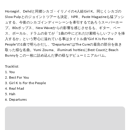
Horsegirl、Dehdと同郷シカゴ・
イリノイの4人組Girl K。同じくシカゴの
Slow Pulpとのジョイントツアーも決定、NPR、Paste Magazineも猛プッシ
ュする、今後のシカゴインディーシーンを牽引するであろうスーパーホー
プ。80sポップス、New Waveからの影響を感じさせるも、ギター、ベー
ス、ボーカル、ドラムの全てが「1曲の中にどれだけ素晴らしいフックを挿
入するか」という野心に溢れている事はタイトル曲"Girl K Is For the
People"の1曲で明らかだし、"Departures"はThe Cureの最良の部分を抜き
取った様な名曲。Yumi Zouma、illuminati hottiesにBest CoastとBeach
Bunnyをこの一枚に詰め込んだ夢の様なデビューミニアルバム。
Tracklist:
1. You
2. Best For You
3. Girl K Is For the People
4. Real Mad
5. Hah
6. Departures