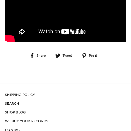
Share
Tweet
Pin
Share
Tweet
Pin it
on
on
on
Facebook
Twitter
Pinterest
SHIPPING POLICY
SEARCH
SHOP BLOG
WE BUY YOUR RECORDS
CONTACT