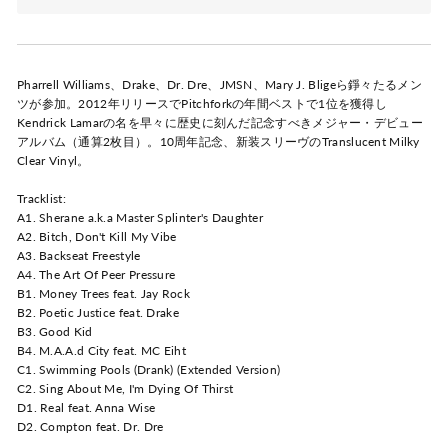
Pharrell Williams、Drake、Dr. Dre、JMSN、Mary J. Bligeら錚々たるメン
ツが参加。2012年リリースでPitchforkの年間ベストで1位を獲得し
Kendrick Lamarの名を早々に歴史に刻んだ記念すべきメジャー・デビュー
アルバム（通算2枚目）。10周年記念、新装スリーヴのTranslucent Milky
Clear Vinyl。
Tracklist:
A1. Sherane a.k.a Master Splinter's Daughter
A2. Bitch, Don't Kill My Vibe
A3. Backseat Freestyle
A4. The Art Of Peer Pressure
B1. Money Trees feat. Jay Rock
B2. Poetic Justice feat. Drake
B3. Good Kid
B4. M.A.A.d City feat. MC Eiht
C1. Swimming Pools (Drank) (Extended Version)
C2. Sing About Me, I'm Dying Of Thirst
D1. Real feat. Anna Wise
D2. Compton feat. Dr. Dre