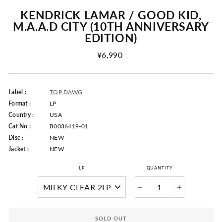
KENDRICK LAMAR / GOOD KID,
M.A.A.D CITY (10TH ANNIVERSARY
EDITION)
Regular
¥6,990
Price
Label :
TOP DAWG
Format :
LP
Country :
USA
Cat No :
B0036419-01
Disc :
NEW
Jacket :
NEW
LP
QUANTITY
−
+
SOLD OUT