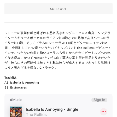
SOLD OUT
シドニーの歌舞伎町と呼ばれる悪名高きキングス・クロス出身、ソングラ
イター＆ギター＆ボーカルのライアン(13歳)とその兄弟でありベースのラ
イリー(11歳)、そしてドラムのジャーラス(11歳)とギターのエイデン(12
歳)、全員足しても47歳というヤバイキッズバンドThe Relliesのデビュー7
インチ。つたない作曲も幼いコーラスも何もかもが全てビートルズへの飽
くなき愛故。かつてHansonという1曲で莫大な富を得た兄弟トリオがいた
が、彼らにその可能性は無くとも私は彼らが成人するまできっちり見届け
ようと誓わざるを得ない2トラック。
Tracklist:
A1. Isabella Is Annoying
B1. Brainwaves