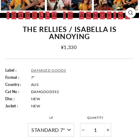
CLO
(ESC
THE RELLIES / ISABELLA IS
ANNOYING
Regular
¥1,330
Price
Label :
DAMAGED GOODS
Format :
7"
Country :
AUS
Cat No :
DAMGOOD532
Disc :
NEW
Jacket :
NEW
LP
QUANTITY
−
+