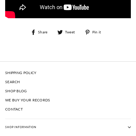
Share
Tweet
Pin
Share
Tweet
Pin it
on
on
on
Facebook
Twitter
Pinterest
SHIPPING POLICY
SEARCH
SHOP BLOG
WE BUY YOUR RECORDS
CONTACT
SHOP INFORMATION