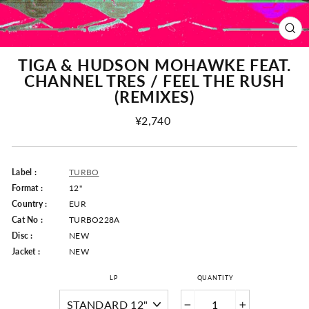
CLO
(ESC
TIGA & HUDSON MOHAWKE FEAT.
CHANNEL TRES / FEEL THE RUSH
(REMIXES)
Regular
¥2,740
Price
Label :
TURBO
Format :
12"
Country :
EUR
Cat No :
TURBO228A
Disc :
NEW
Jacket :
NEW
LP
QUANTITY