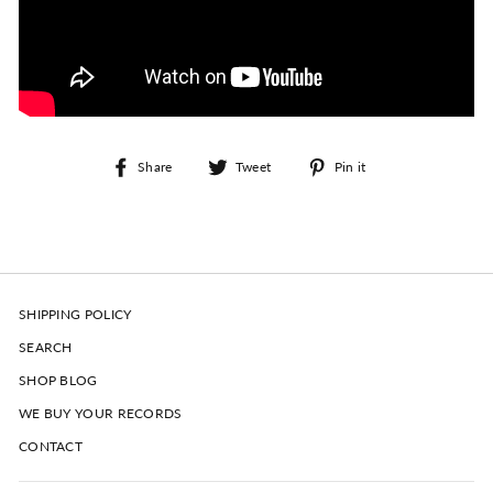
Share
Tweet
Pin
Share
Tweet
Pin it
on
on
on
Facebook
Twitter
Pinterest
SHIPPING POLICY
SEARCH
SHOP BLOG
WE BUY YOUR RECORDS
CONTACT