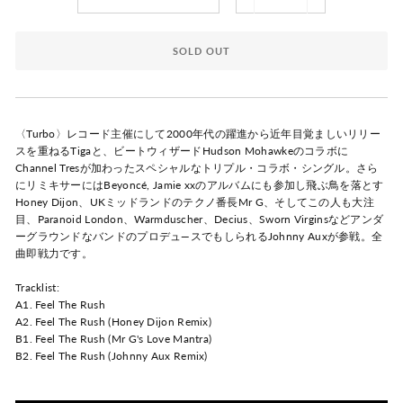
−
+
SOLD OUT
〈Turbo〉レコード主催にして2000年代の躍進から近年目覚ましいリリー
スを重ねるTigaと、ビートウィザードHudson Mohawkeのコラボに
Channel Tresが加わったスペシャルなトリプル・コラボ・シングル。さら
にリミキサーにはBeyoncé, Jamie xxのアルバムにも参加し飛ぶ鳥を落とす
Honey Dijon、UKミッドランドのテクノ番長Mr G、そしてこの人も大注
目、Paranoid London、Warmduscher、Decius、Sworn Virginsなどアンダ
ーグラウンドなバンドのプロデュ―スでもしられるJohnny Auxが参戦。全
曲即戦力です。
Tracklist:
A1. Feel The Rush
A2. Feel The Rush (Honey Dijon Remix)
B1. Feel The Rush (Mr G's Love Mantra)
B2. Feel The Rush (Johnny Aux Remix)